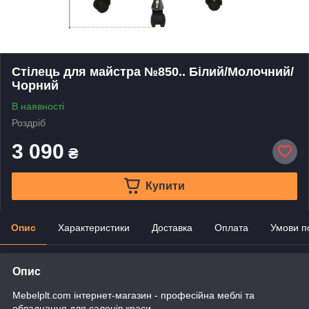
Стілець для майстра №850.. Білий/Молочний/
Чорний
В наявності
Роздріб
3 090
₴
Купити
Опис
Характеристики
Доставка
Оплата
Умови п
Опис
Mebelplt.com інтернет-магазин - професійна меблі та
обладнання для салонів краси.