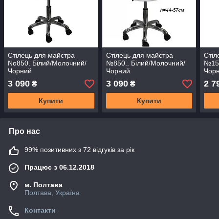
Стілець для майстра
Стілець для майстра
Стіл
No850. Білий/Молочний/
№850.. Білий/Молочний/
№154
Чорний
Чорний
Чор
3 090
3 090
2 7
₴
₴
Купити
Купити
Про нас
99% позитивних з 72 відгуків за рік
Працює з 06.12.2018
м. Полтава
Полтава, Україна
Контакти