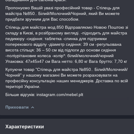
Пропонуємо Вашій увазі професійний товар - Стілець для
майстра №850.. Білий/Молочний/Чорний, який Ви можете
придбати зручним для Вас способом.
Стілець для майстра мод.850 Відправляємо Новою Поштою зі
складу в Києві, в розібраному вигляді. -підходить для майстра
педикюру -сидіння: таблетка -спинка для підтримки
поперекового відділу -діаметр сидіння: 39 см -регульована
висота стільця: 36 – 50 см від підлоги до основи сидіння
-поліурітановие колеса -колір*: білий/молочний/чорний
Упаковка: 47х45х47 см Вага нетто: 6,80 кг Вага брутто: 7,70 кг
Купуючи товар "Стілець для майстра №850.. Білий/Молочний/
Чорний" у нашому магазині Ви можете розраховувати на
професійну консультацію наших менеджерів. Доставка по всій
території України.
Більше відгуків: instagram.com/mebel.plt
Приховати
Характеристики