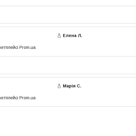
Елена Л.
кетплейсі Prom.ua
Марія С.
кетплейсі Prom.ua