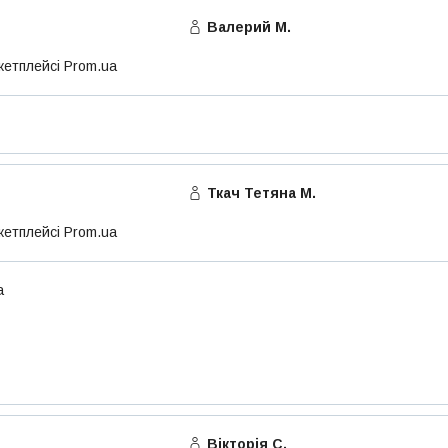
Валерий М.
кетплейсі Prom.ua
Ткач Тетяна М.
кетплейсі Prom.ua
а
Вікторія С.