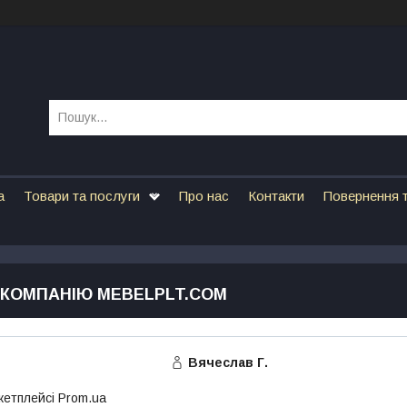
а
Товари та послуги
Про нас
Контакти
Повернення т
 КОМПАНІЮ MEBELPLT.COM
Вячеслав Г.
кетплейсі Prom.ua