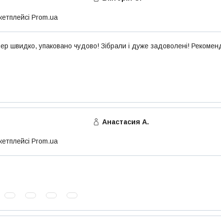
кетплейсі Prom.ua
пер швидко, упаковано чудово! Зібрали і дуже задоволені! Рекоме
Анастасия А.
кетплейсі Prom.ua