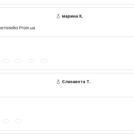
марина К.
кетплейсі Prom.ua
Єлизавета Т.