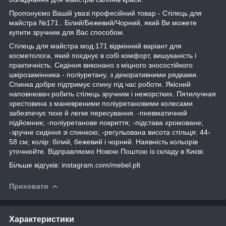
Пропонуємо Вашій увазі професійний товар - Стілець для
майстра №171.. Білий/Бежевий/Чорний, який Ви можете
купити зручним для Вас способом.
Стілець для майстра мод.171 відмінний варіант для
косметолога, який поєднує в собі комфорт, вишуканість і
практичність. Сидіння виконано з міцного зносостійкого
шкірозамінника - поліуретану, з декоративними рядками.
Спинка добре підтримує спину під час роботи. Якісний
наповнювач робить стілець зручним і нежорстких. Пятилучная
хрестовина з маневреними поліуретановими колесами
забезпечує тихе й легке пересування. -пневматичний
підйомник; -поліуретанове покриття; -підстава хромоване;
-зручне сидіння зі спинкою; -регульована висота стільця: 44-
58 см; колір: білий, бежевий і чорний. Наявність кольорів
уточнюйте. Відправляємо Новою Поштою із складу в Києві.
Більше відгуків: instagram.com/mebel.plt
Приховати
Характеристики