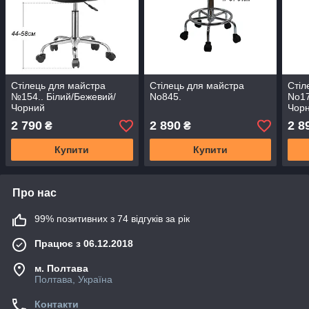
Стілець для майстра
Стілець для майстра
Стіл
№154.. Білий/Бежевий/
No845.
No17
Чорний
Чор
2 790
2 890
2 8
₴
₴
Купити
Купити
Про нас
99% позитивних з 74 відгуків за рік
Працює з 06.12.2018
м. Полтава
Полтава, Україна
Контакти