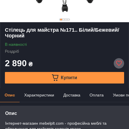
Стілець для майстра №171.. Білий/Бежевий/
Чорний
В наявності
Роздріб
2 890
₴
Купити
Опис
Характеристики
Доставка
Оплата
Умови п
Опис
Інтернет-магазин mebelplt.com - професійна меблі та
обладнання для майстрів салонів краси.