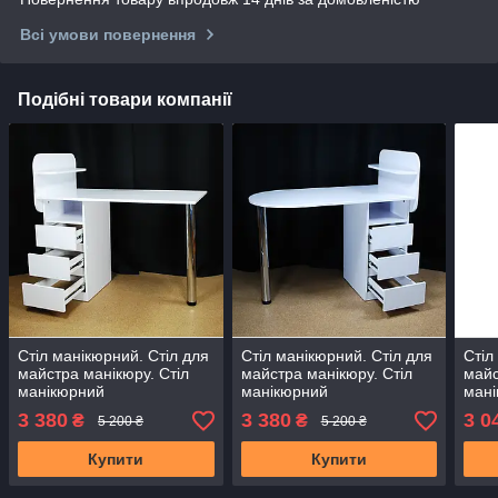
Всі умови повернення
Подібні товари компанії
Стіл манікюрний. Стіл для
Стіл манікюрний. Стіл для
Стіл
майстра манікюру. Стіл
майстра манікюру. Стіл
майс
манікюрний
манікюрний
ман
трансформер. Стіл для
трансформер. Стіл для
тран
3 380
3 380
3 0
₴
₴
5 200 ₴
5 200 ₴
нарощування нігтів
нарощування нігтів
наро
Купити
Купити