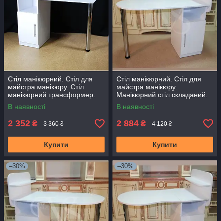
Стіл манікюрний. Стіл для
Стіл манікюрний. Стіл для
майстра манікюру. Стіл
майстра манікюру.
манікюрний трансформер.
Манікюрний стіл складаний.
Стіл для нарощування нігтів
Стіл для нарощування нігтів
В наявності
В наявності
2 352
2 884
₴
₴
3 360 ₴
4 120 ₴
Купити
Купити
–30%
–30%