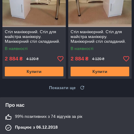
Стіл манікюрний. Стіл для
Стіл манікюрний. Стіл для
майстра манікюру.
майстра манікюру.
Манікюрний стіл складаний.
Манікюрний стіл складаний.
Стіл для нарощування нігтів
Стіл для нарощування нігтів
В наявності
В наявності
2 884
2 884
₴
₴
4 120 ₴
4 120 ₴
Купити
Купити
Показати ще
Про нас
99% позитивних з 74 відгуків за рік
Працює з 06.12.2018