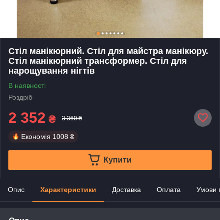
Стіл манікюрний. Стіл для майстра манікюру.
Стіл манікюрний трансформер. Стіл для
нарощування нігтів
В наявності
Роздріб
2 352
₴
3 360 ₴
Економія
1008 ₴
Купити
Опис
Характеристики
Доставка
Оплата
Умови 