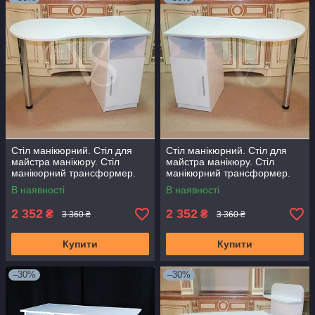
Стіл манікюрний. Стіл для
Стіл манікюрний. Стіл для
майстра манікюру. Стіл
майстра манікюру. Стіл
манікюрний трансформер.
манікюрний трансформер.
Стіл для нарощування нігтів
Стіл для нарощування нігтів
В наявності
В наявності
2 352
2 352
₴
₴
3 360 ₴
3 360 ₴
Купити
Купити
–30%
–30%