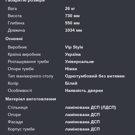
Вага
26 кг
Висота
730 мм
Глибина
550 мм
Довжина
1034 мм
Основні
Виробник
Vip Style
Країна виробник
Україна
Розташування тумби
Універсальне
Опори тумби
Ніжки
Тип манікюрного столу
Однотумбовий без витяжки
Колір
Білий
Особливості
Наявність дверки
Матеріал виготовлення
Стільниця
ламінована ДСП (ЛДСП)
Опори
ламінована ДСП
Фасади
ламінована ДСП
Корпус тумби
ламінована ДСП