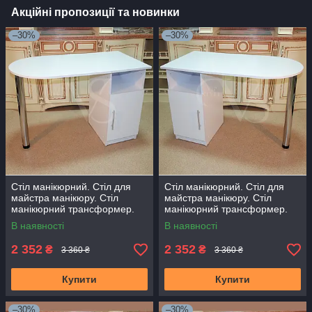
Акційні пропозиції та новинки
–30%
–30%
Стіл манікюрний. Стіл для
Стіл манікюрний. Стіл для
майстра манікюру. Стіл
майстра манікюру. Стіл
манікюрний трансформер.
манікюрний трансформер.
Стіл для нарощування нігтів
Стіл для нарощування нігтів
В наявності
В наявності
2 352
2 352
₴
₴
3 360 ₴
3 360 ₴
Купити
Купити
–30%
–30%