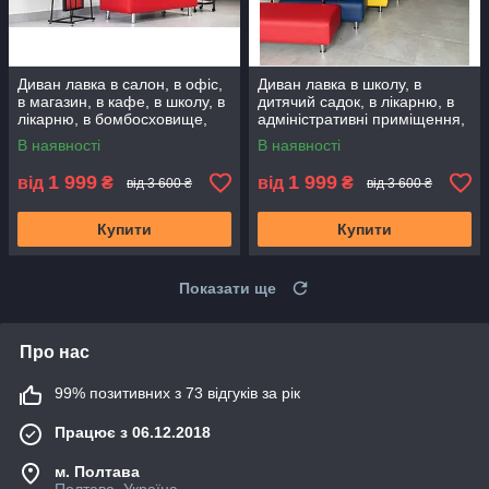
Диван лавка в салон, в офіс,
Диван лавка в школу, в
в магазин, в кафе, в школу, в
дитячий садок, в лікарню, в
лікарню, в бомбосховище,
адміністративні приміщення,
додому. Диванчик очікування
в бомбосховища, в офіс
В наявності
В наявності
1 999
1 999
від
₴
від
₴
від 3 600 ₴
від 3 600 ₴
Купити
Купити
Показати ще
Про нас
99% позитивних з 73 відгуків за рік
Працює з 06.12.2018
м. Полтава