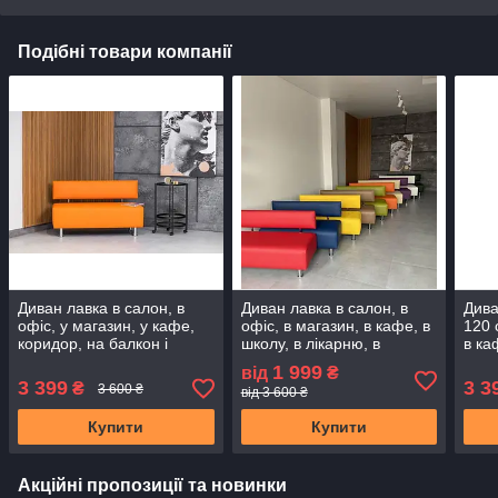
Подібні товари компанії
Диван лавка в салон, в
Диван лавка в салон, в
Дива
офіс, у магазин, у кафе,
офіс, в магазин, в кафе, в
120 
коридор, на балкон і
школу, в лікарню, в
в ка
лоджію, у передпокій.
бомбосховище, додому.
сало
1 999
від
₴
Диванчик очікування
Диванчик очікування
в б
3 399
3 3
₴
3 600 ₴
від 3 600 ₴
Купити
Купити
Акційні пропозиції та новинки