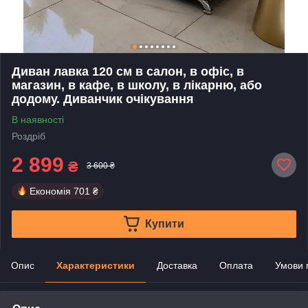
Диван лавка 120 см в салон, в офіс, в
магазин, в кафе, в школу, в лікарню, або
додому. Диванчик очікування
В наявності
Роздріб
2 899
₴
3 600 ₴
Економія
701 ₴
Купити
Опис
Характеристики
Доставка
Оплата
Умови 