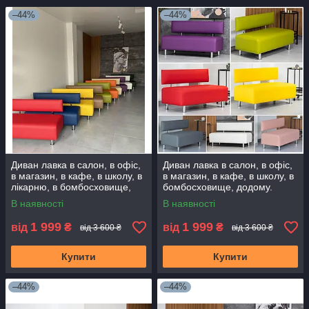
–44%
–44%
Диван лавка в салон, в офіс,
Диван лавка в салон, в офіс,
в магазин, в кафе, в школу, в
в магазин, в кафе, в школу, в
лікарню, в бомбосховище,
бомбосховище, додому.
додому. Диванчик очікування
Диванчик очікування
В наявності
В наявності
1 999
1 999
від
₴
від
₴
від 3 600 ₴
від 3 600 ₴
Купити
Купити
–44%
–44%