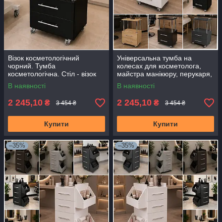
Візок косметологічний
Універсальна тумба на
чорний. Тумба
колесах для косметолога,
косметологічна. Стіл - візок
майстра манікюру, перукаря,
пересувний для салону краси
барбера, візажиста та салону
В наявності
В наявності
краси Білий
2 245,10
2 245,10
₴
₴
3 454 ₴
3 454 ₴
Купити
Купити
–35%
–35%