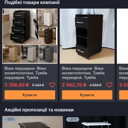
Подібні товари компанії
Візок перукарня. Візок
Візок перукарня. Візок
Візо
косметологічна. Тумба
косметологічна. Тумба
косм
перукарня. Тумба
перукарня. Тумба
перу
косметологічна. Чорний
косметологічна
косм
3 356,60
2 962,70
3 0
₴
₴
5 164 ₴
4 558 ₴
Купити
Купити
Акційні пропозиції та новинки
–35%
–35%