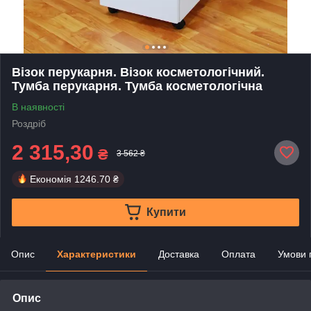
Візок перукарня. Візок косметологічний.
Тумба перукарня. Тумба косметологічна
В наявності
Роздріб
2 315,30
₴
3 562 ₴
Економія
1246.70 ₴
Купити
Опис
Характеристики
Доставка
Оплата
Умови 
Опис