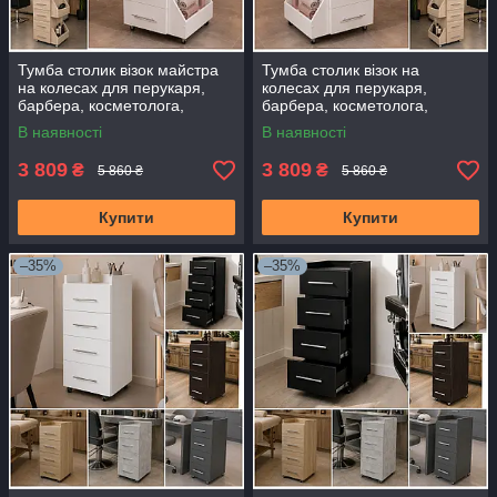
Тумба столик візок майстра
Тумба столик візок на
на колесах для перукаря,
колесах для перукаря,
барбера, косметолога,
барбера, косметолога,
візажиста, бровіста та
візажиста, бровіста та
В наявності
В наявності
майстра манікюру. Білий
майстра манікюру Білий
3 809
3 809
₴
₴
5 860 ₴
5 860 ₴
Купити
Купити
–35%
–35%