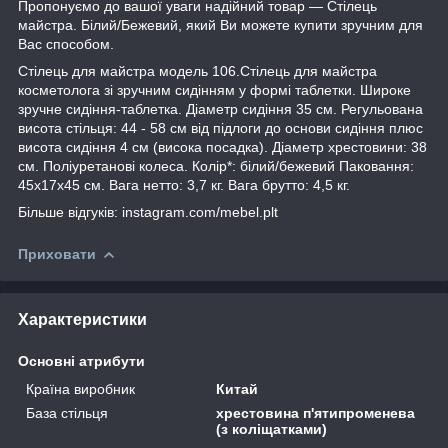
Пропонуємо до вашої уваги надійний товар — Стілець
майстра. Білий/Бежевий, який Ви можете купити зручним для
Вас способом.
Стілець для майстра модель 106.Стілець для майстра
косметолога зі зручним сидінням у формі таблетки. Широке
зручне сидіння-таблетка. Діаметр сидіння 35 см. Регульована
висота стільця: 44 - 58 см від підлоги до основи сидіння плюс
висота сидіння 4 см (висока посадка). Діаметр хрестовини: 38
см. Поліуретанові колеса. Колір*: білий/бежевий Паковання:
45х17х45 см. Вага нетто: 3,7 кг. Вага брутто: 4,5 кг.
Більше відгуків: instagram.com/mebel.plt
Приховати
Характеристики
Основні атрибути
Країна виробник
Китай
База стільця
хрестовина п'ятипроменева
(з коліщатками)