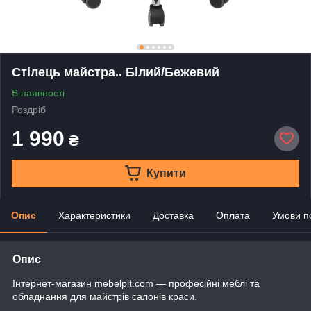
Стілець майстра.. Білий/Бежевий
В наявності
Роздріб
1 990
₴
Купити
Опис
Характеристики
Доставка
Оплата
Умови п
Опис
Інтернет-магазин mebelplt.com — професійні меблі та
обладнання для майстрів салонів краси.