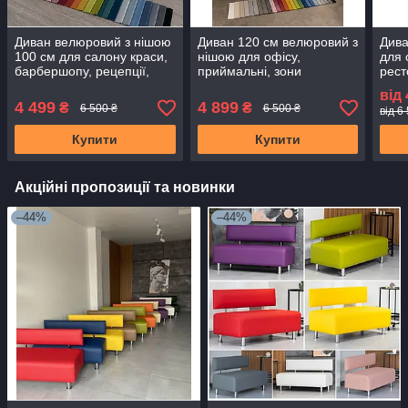
Диван велюровий з нішою
Диван 120 см велюровий з
Дива
100 см для салону краси,
нішою для офісу,
для 
барбершопу, рецепції,
приймальні, зони
рест
офісу та кафе
очікування, салону краси,
від
перукарні та
4 499
4 899
₴
₴
6 500 ₴
6 500 ₴
від 6
косметологічного кабінету
Купити
Купити
Акційні пропозиції та новинки
–44%
–44%