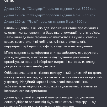
Опис
Диван 100 см. "Стандарт" поролон сидіння 4 см. 3299 грн.
Диван 120 см. "Стандарт" поролон сидіння 4 см. 3699 грн.
Диван 120 см. "Люкс" поролон сидіння 5 см. 4900 грн.
Стильний диван з нішею для зберігання стане практичним і
елегантним доповненням будь-якого комерційного інтер'єру.
Лаконічний дизайн гармонійно вписується в сучасні салони
краси, косметологічні кабінети, клініки, стоматології,
перукарні, барбершопи, офіси, студії та зони очікування.
М'яке сидіння та комфортна спинка забезпечують зручність
для відвідувачів, а містка ніша під сидінням допомагає
організувати простір і зберігати витратні матеріали, пледи,
документи чи інші необхідні речі.
Оббивка виконана з якісного велюру, який приємний на дотик,
має сучасний вигляд, відзначається зносостійкістю та простий
у догляді. Надійний каркас і хромовані металеві ніжки
забезпечують міцність конструкції та довговічність навіть за
інтенсивного використання.
Диван доступний у широкій палітрі кольорів, що дозволяє
легко підібрати варіант під будь-який стиль інтер'єру — від
стриманої класики до сучасного мінімалізму.