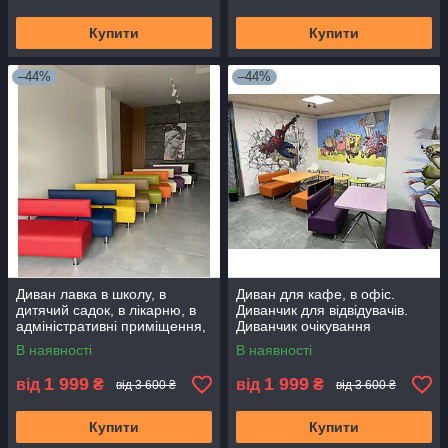
Купити
Купити
–44%
–44%
Диван лавка в школу, в
Диван для кафе, в офіс.
дитячий садок, в лікарню, в
Диванчик для відвідувачів.
адміністративні приміщення,
Диванчик очікування
в бомбосховища, в офіс
В наявності
В наявності
1 999
1 999
від
₴
від
₴
від 3 600 ₴
від 3 600 ₴
Купити
Купити