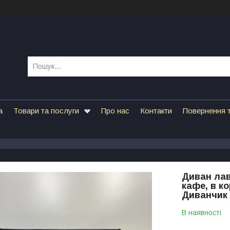
а
Товари та послуги
Про нас
Контакти
Повернення т
Диван лав
кафе, в к
Диванчик 
В наявності