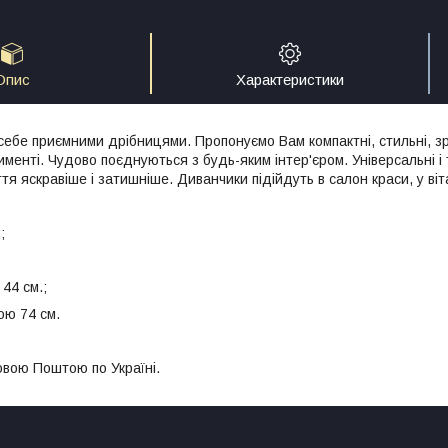
Опис
Характеристики
себе приємними дрібницями. Пропонуємо Вам компактні, стильні, зр
менті. Чудово поєднуються з будь-яким інтер'єром. Універсальні і 
я яскравіше і затишніше. Диванчики підійдуть в салон краси, у віт
;
 44 см.;
кою 74 см.
вою Поштою по Україні.