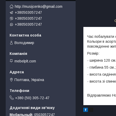
http://musijcenko@gmail.com
+380503057247
+380503057247
+380503057247
Час побалувати 
Кольори в асорти
Володимир
повсякденне житт
Розмір:
- ширина 120 см.
mebelplt.com
- глибина 55 см.;
- висота сидіння
Полтава, Україна
- висота зі спин
Відправляємо Но
+380 (50) 305-72-47
Мобильный
0503057247