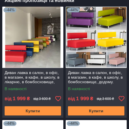
Акційні пропозиції та новинки
–44%
–44%
Диван лавка в салон, в офіс,
Диван лавка в салон, в офіс,
в магазин, в кафе, в школу, в
в магазин, в кафе, в школу, в
лікарню, в бомбосховище,
бомбосховище, додому.
додому. Диванчик очікування
Диванчик очікування
В наявності
В наявності
1 999
1 999
від
₴
від
₴
від 3 600 ₴
від 3 600 ₴
Купити
Купити
–44%
–44%