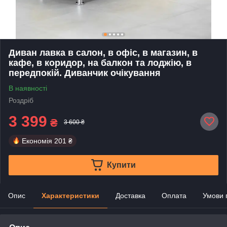
Диван лавка в салон, в офіс, в магазин, в
кафе, в коридор, на балкон та лоджію, в
передпокій. Диванчик очікування
В наявності
Роздріб
3 399
₴
3 600 ₴
Економія
201 ₴
Купити
Опис
Характеристики
Доставка
Оплата
Умови 