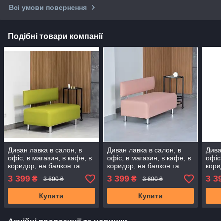
Всі умови повернення
Подібні товари компанії
Диван лавка в салон, в
Диван лавка в салон, в
Дива
офіс, в магазин, в кафе, в
офіс, в магазин, в кафе, в
офіс
коридор, на балкон та
коридор, на балкон та
кори
лоджію, в передпокій.
лоджію, в передпокій.
лодж
3 399
3 399
3 3
₴
₴
3 600 ₴
3 600 ₴
Диванчик очікування
Диванчик очікування
Дива
Купити
Купити