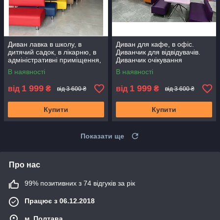
Диван лавка в школу, в
Диван для кафе, в офіс.
дитячий садок, в лікарню, в
Диванчик для відвідувачів.
адміністративні приміщення,
Диванчик очікування
в бомбосховища, в офіс
В наявності
В наявності
1 999
1 999
від
₴
від
₴
від 3 600 ₴
від 3 600 ₴
Купити
Купити
Показати ще
Про нас
99% позитивних з 74 відгуків за рік
Працює з 06.12.2018
м. Полтава