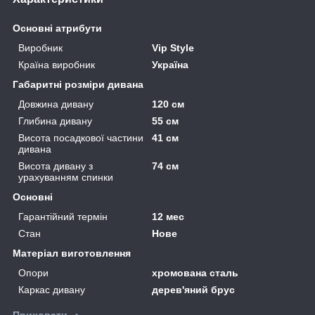
Основні атрибути
Виробник
Vip Style
Країна виробник
Україна
Габаритні розміри дивана
Довжина дивану
120 см
Глибина дивану
55 см
Висота посадкової частини
41 см
дивана
Висота дивану з
74 см
урахуванням спинки
Основні
Гарантійний термін
12 мес
Стан
Нове
Матеріал виготовлення
Опори
хромована сталь
Каркас дивану
дерев'яний брус
Приховати