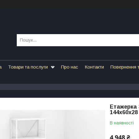
а
Товари та послуги
Про нас
Контакти
Повернення т
Етажерка 
144x60x28
В наявності
4 948 ₴