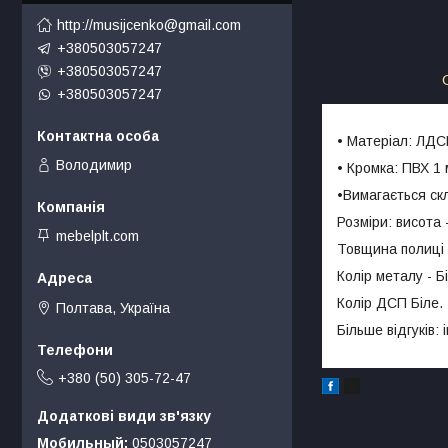
http://musijcenko@gmail.com
+380503057247
+380503057247
+380503057247
• Матеріал: ЛДС
Володимир
• Кромка: ПВХ 1 
•Вимагається скл
Розміри: висота 
mebelplt.com
Товщина полиці 
Колір металу - Б
Колір ДСП Біле.
Полтава, Україна
Більше відгуків: 
+380 (50) 305-72-47
Мобильный
0503057247