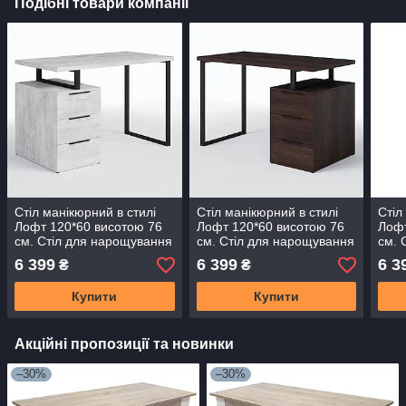
Подібні товари компанії
Стіл манікюрний в стилі
Стіл манікюрний в стилі
Стіл
Лофт 120*60 висотою 76
Лофт 120*60 висотою 76
Лофт
см. Стіл для нарощування
см. Стіл для нарощування
см. 
нігтів
нігтів
нігті
6 399
6 399
6 3
₴
₴
Купити
Купити
Акційні пропозиції та новинки
–30%
–30%