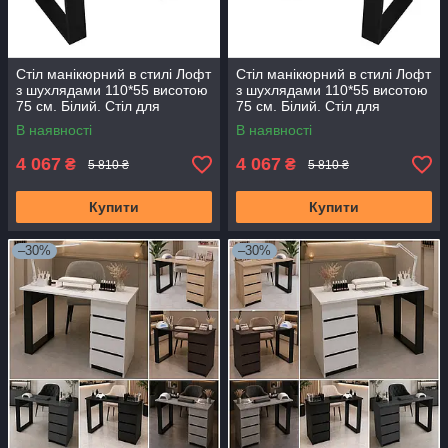
Стіл манікюрний в стилі Лофт
Стіл манікюрний в стилі Лофт
з шухлядами 110*55 висотою
з шухлядами 110*55 висотою
75 см. Білий. Стіл для
75 см. Білий. Стіл для
нарощування нігтів
нарощування нігтів
В наявності
В наявності
4 067
4 067
₴
₴
5 810 ₴
5 810 ₴
Купити
Купити
–30%
–30%