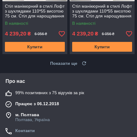
Стіл манікюрний в стилі Лофт
Стіл манікюрний в стилі Лофт
з шухлядами 110*55 висотою
з шухлядами 110*55 висотою
75 см. Стіл для нарощування
75 см. Стіл для нарощування
нігтів Білий
нігтів Білий
В наявності
В наявності
4 239,20
4 239,20
₴
₴
6 056 ₴
6 056 ₴
Купити
Купити
Показати ще
Про нас
99% позитивних з 75 відгуків за рік
Працює з 06.12.2018
м. Полтава
Полтава, Україна
Контакти