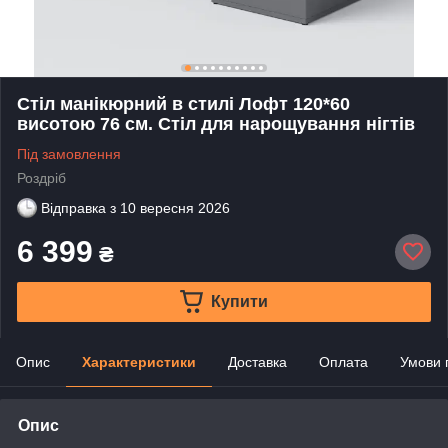
Стіл манікюрний в стилі Лофт 120*60
висотою 76 см. Стіл для нарощування нігтів
Під замовлення
Роздріб
Відправка з
10 вересня 2026
6 399
₴
Купити
Опис
Характеристики
Доставка
Оплата
Умови 
Опис