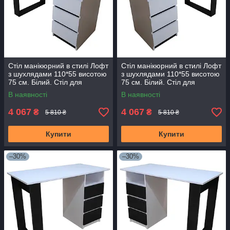
Стіл манікюрний в стилі Лофт
Стіл манікюрний в стилі Лофт
з шухлядами 110*55 висотою
з шухлядами 110*55 висотою
75 см. Білий. Стіл для
75 см. Білий. Стіл для
нарощування нігтів
нарощування нігтів
В наявності
В наявності
4 067
4 067
₴
₴
5 810 ₴
5 810 ₴
Купити
Купити
–30%
–30%