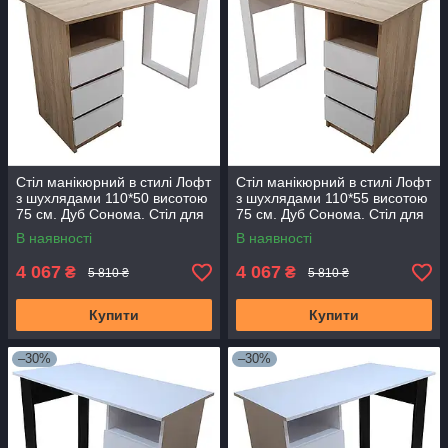
Стіл манікюрний в стилі Лофт
Стіл манікюрний в стилі Лофт
з шухлядами 110*50 висотою
з шухлядами 110*55 висотою
75 см. Дуб Сонома. Стіл для
75 см. Дуб Сонома. Стіл для
нарощування нігтів
нарощування нігтів
В наявності
В наявності
4 067
4 067
₴
₴
5 810 ₴
5 810 ₴
Купити
Купити
–30%
–30%