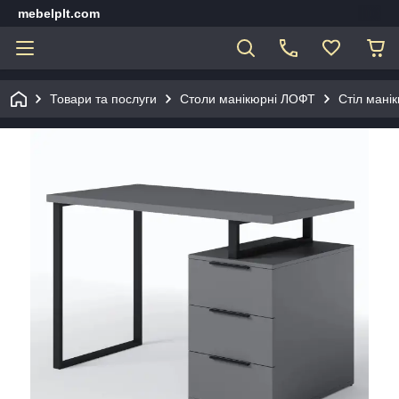
mebelplt.com
Товари та послуги
Столи манікюрні ЛОФТ
Стіл мані