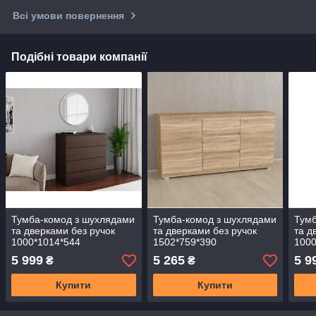
Всі умови повернення
Подібні товари компанії
Тумба-комод з шухлядами
Тумба-комод з шухлядами
Тумб
та дверками без ручок
та дверками без ручок
та д
1000*1014*544
1502*759*390
1000
5 999
5 265
5 9
₴
₴
Купити
Купити