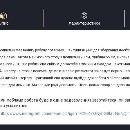
Опис
Характеристики
полицями має велику робочу поверхню, 3 висувні ящики для зберігання необхі
для лаків. Висота манікюрного столу з полицями 73 см, глибина 55 см, ширина
ваного ДСП, що робить стіл стійким до засобів з хімічним складом. Також ман
би. Зверху на столі є поличка, де можна легко розмістити приладдя першої нео
кий дизайн інтер'єру. Практичний стіл чудово підійде для роботи майстра ма
 стіл для дівчинки. Ми завжди раді допомогти. Якість наших товарів відповіда
ми меблями робота буде в одне задоволення! Звертайтеся, ми завж
 з усіх питань.
https://www.instagram.com/mebel.plt?igsh=MXE4ZGNybG9laTNsNQ=