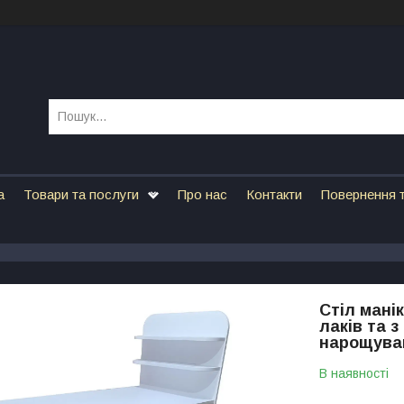
а
Товари та послуги
Про нас
Контакти
Повернення т
Стіл мані
лаків та 
нарощуван
В наявності