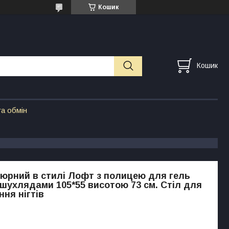
Кошик
Кошик
а обмін
кюрний в стилі Лофт з полицею для гель
з шухлядами 105*55 висотою 73 см. Стіл для
ня нігтів