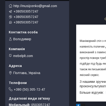
http://musijcenko@gmail.com
+380503057247
+380503057247
+380503057247
Володимир
Манікюрний стіл з 
наявність полички 
виконаний з ламіно
mebelplt.com
простір поверх тум
підійде під будь-я
також як письмовий
Полтава, Україна
якісний сервіс.
З нашими зручни
проконсультувати
+380 (50) 305-72-47
Більше відгуків:
Мобильный
0503057247