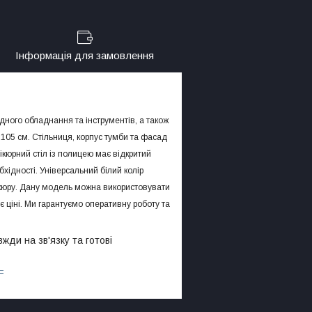
Інформація для замовлення
дного обладнання та інструментів, а також
 105 см. Стільниця, корпус тумби та фасад
ікюрний стіл із полицею має відкритий
бхідності. Універсальний білий колір
нікюру. Дану модель можна використовувати
є ціні. Ми гарантуємо оперативну роботу та
ди на зв'язку та готові
=