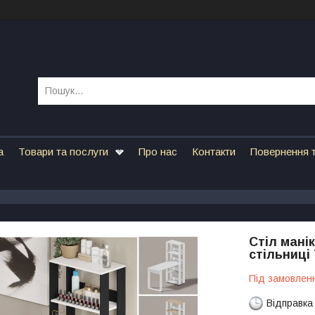
а
Товари та послуги
Про нас
Контакти
Повернення т
Стіл мані
стільниці 
Під замовлен
Відправка