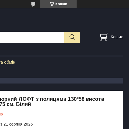
Кошик
Кошик
а обмін
кюрний ЛОФТ з полицями 130*58 висота
75 см. Білий
ня
 з 21 серпня 2026