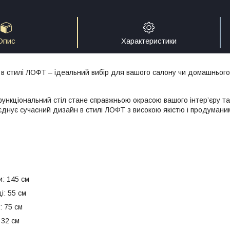
Опис
Характеристики
 в стилі ЛОФТ – ідеальний вибір для вашого салону чи домашньог
функціональний стіл стане справжньою окрасою вашого інтер’єру т
оєднує сучасний дизайн в стилі ЛОФТ з високою якістю і продумани
и: 145 см
і: 55 см
: 75 см
 32 см