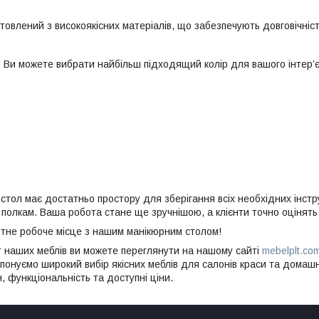
овлений з високоякісних матеріалів, що забезпечують довговічність 
: Ви можете вибрати найбільш підходящий колір для вашого інтер’є
стол має достатньо простору для зберігання всіх необхідних інстру
полкам. Ваша робота стане ще зручнішою, а клієнти точно оцінять
тне робоче місце з нашим манікюрним столом!
 наших меблів ви можете переглянути на нашому сайті
mebelplt.co
опонуємо широкий вибір якісних меблів для салонів краси та дома
, функціональність та доступні ціни.