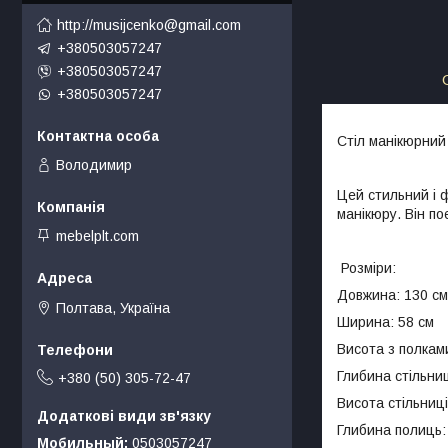
http://musijcenko@gmail.com
+380503057247
+380503057247
+380503057247
Стіл манікюрний
Володимир
Цей стильний і 
манікюру. Він п
mebelplt.com
Розміри:
Довжина: 130 см
Полтава, Україна
Ширина: 58 см
Висота з полкам
Глибина стільниц
+380 (50) 305-72-47
Висота стільниці
Глибина полиць:
Мобильный
0503057247