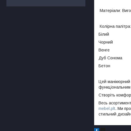
Матеріали: Вигот
Колірна палітра
Білий
Чорний
Венге
Дуб Сонома
Бетон
Цей манікюрний 
функціональним 
Створіть комфор
Весь асортимент
mebel.plt
. Ми пр
стильний дизайн