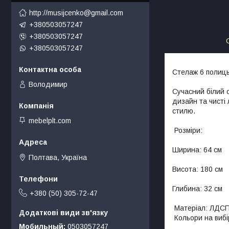
http://musijcenko@gmail.com
+380503057247
+380503057247
+380503057247
Стелаж 6 полиць
Володимир
Сучасний білий 
дизайн та чисті 
стилю.
mebelplt.com
Розміри:
Ширина: 64 см
Полтава, Україна
Висота: 180 см
Глибина: 32 см
+380 (50) 305-72-47
Матеріал: ЛДСП 
Кольори на вибі
Мобильный
0503057247