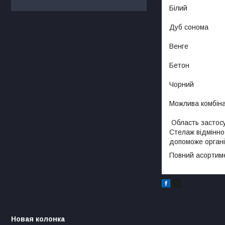
Білий
Дуб сонома
Венге
Бетон
Чорний
Можлива комбінац
Область застос
Стелаж відмінно 
допоможе органі
Повний асортиме
Новая колонка