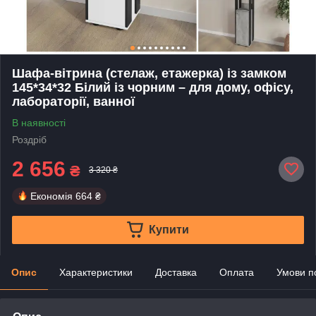
Шафа-вітрина (стелаж, етажерка) із замком
145*34*32 Білий із чорним – для дому, офісу,
лабораторії, ванної
В наявності
Роздріб
2 656
₴
3 320 ₴
Економія
664 ₴
Купити
Опис
Характеристики
Доставка
Оплата
Умови п