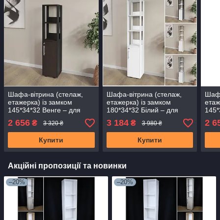
Шафа-вітрина (стелаж,
Шафа-вітрина (стелаж,
Шафа
етажерка) із замком
етажерка) із замком
етаж
145*34*32 Венге – для
180*34*32 Білий – для
145*
дому, офісу, салону,
дому, офісу, салону,
для 
2 656
3 184
2 6
₴
₴
3 320 ₴
3 980 ₴
лабораторії,ванної
лабораторії, ванної
лабо
Купити
Купити
Акційні пропозиції та новинки
–20%
–20%