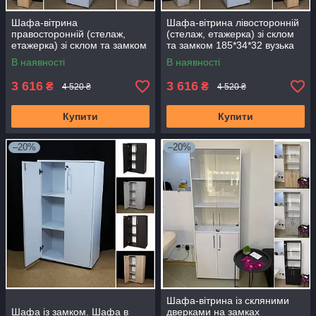
Шафа-вітрина
Шафа-вітрина лівосторонній
правосторонній (стелаж,
(стелаж, етажерка) зі склом
етажерка) зі склом та замком
та замком 185*34*32 вузька
185*34*32 вузька для дому,
для дому, офісу, салону. Біла
В наявності
В наявності
офісу, салону. Біла
3 616
3 616
₴
₴
4 520 ₴
4 520 ₴
Купити
Купити
–20%
–20%
Шафа-вітрина із скляними
Шафа із замком. Шафа в
дверками на замках