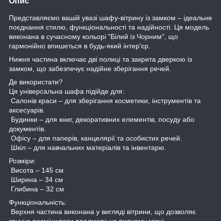
Опис
Представляємо вашій увазі шафу-вітрину із замком – ідеальне
поєднання стилю, функціональності та надійності. Ця модель
виконана в сучасному кольорі "Білий із Чорним", що
гармонійно впишеться в будь-який інтер'єр.
Нижня частина включає дві полиці та закрита дверкою із
замком, що забезпечує надійне зберігання речей.
Де використати?
Ця універсальна шафа підійде для:
Салонів краси – для зберігання косметики, інструментів та
аксесуарів.
Будинки – для книг, декоративних елементів, посуду або
документів.
Офісу – для паперів, канцелярії та особистих речей.
Шкіл – для навчальних матеріалів та інвентарю.
Розміри:
Висота – 145 см
Ширина – 34 см
Глибина – 32 см
Функціональність:
Верхня частина виконана у вигляді вітрини, що дозволяє
зручно розміщувати предмети на видному місці.