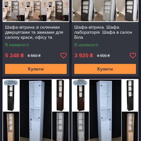
Шафа-вітрина зі скляними
Шафа-вітрина. Шафа
дверцятами та замками для
лабораторія. Шафа в салон
салону краси, офісу та
Біла
медичного кабінет
В наявності
В наявності
185×64×32 см Білий
5 248
3 920
₴
₴
6 560 ₴
4 900 ₴
Купити
Купити
–20%
–20%