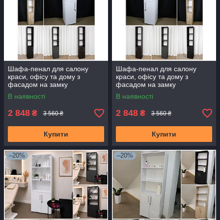
Шафа-пенал для салону
Шафа-пенал для салону
краси, офісу та дому з
краси, офісу та дому з
фасадом на замку
фасадом на замку
(лівостороння) Білий
(правостороння)
В наявності
В наявності
2 848
2 848
₴
₴
3 560 ₴
3 560 ₴
Купити
Купити
–20%
–20%