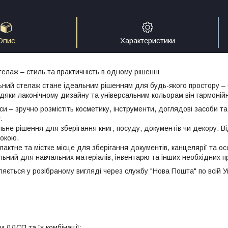
Опис
Характеристики
телаж – стиль та практичність в одному рішенні
ний стелаж стане ідеальним рішенням для будь-якого простору – 
дяки лаконічному дизайну та універсальним кольорам він гармонійн
и – зручно розмістіть косметику, інструменти, доглядові засоби та
.
не рішення для зберігання книг, посуду, документів чи декору. Від
покою.
актне та містке місце для зберігання документів, канцелярії та о
льний для навчальних матеріалів, інвентарю та інших необхідних п
яється у розібраному вигляді через службу "Нова Пошта" по всій Ук
и ЛДСП та їх комбінації: