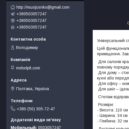
http://musijcenko@gmail.com
+380503057247
+380503057247
+380503057247
Універсальний с
Володимир
Цей функціональ
приміщення. Зав
Для салонів крас
повному порядку
mebelplt.com
Для дому – стиль
кухні або перед
Для офісу – комп
Полтава, Україна
Для шкіл – ідеа
Стелаж відправл
Розміри:
+380 (50) 305-72-47
- Висота: 110 см
- Ширина: 34 см
- Глибина: 32 см
Мобильный
0503057247
Доступні кольор