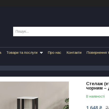
а
Товари та послуги
Про нас
Контакти
Повернення т
Стелаж (ет
чорним – 
В наявності
1 648 ₴
2